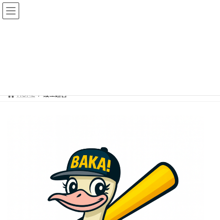
コ
ナ
ン
ビ
テ
ゲ
ン
ー
ツ
シ
へ
ョ
設立趣旨
ス
ン
キ
に
ッ
移
プ
動
HOME
設立趣旨